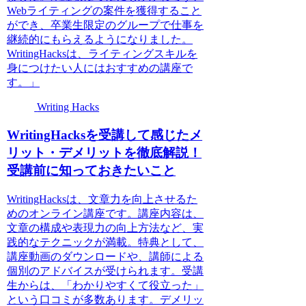
Webライティングの案件を獲得すること
ができ、卒業生限定のグループで仕事を
継続的にもらえるようになりました。
WritingHacksは、ライティングスキルを
身につけたい人にはおすすめの講座で
す。」
Writing Hacks
WritingHacksを受講して感じたメ
リット・デメリットを徹底解説！
受講前に知っておきたいこと
WritingHacksは、文章力を向上させるた
めのオンライン講座です。講座内容は、
文章の構成や表現力の向上方法など、実
践的なテクニックが満載。特典として、
講座動画のダウンロードや、講師による
個別のアドバイスが受けられます。受講
生からは、「わかりやすくて役立った」
という口コミが多数あります。デメリッ