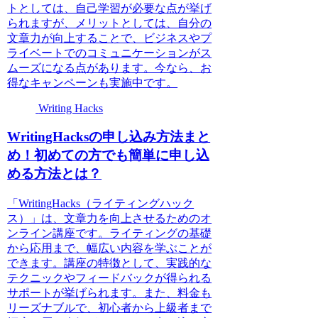
トとしては、自己学習が必要な点が挙げ
られますが、メリットとしては、自分の
文章力が向上することで、ビジネスやプ
ライベートでのコミュニケーションがス
ムーズになる点があります。今なら、お
得なキャンペーンも実施中です。
Writing Hacks
WritingHacksの申し込み方法まと
め！初めての方でも簡単に申し込
める方法とは？
「WritingHacks（ライティングハック
ス）」は、文章力を向上させるためのオ
ンライン講座です。ライティングの基礎
から応用まで、幅広い内容を学ぶことが
できます。講座の特徴として、実践的な
テクニックやフィードバックが得られる
サポートが挙げられます。また、料金も
リーズナブルで、初心者から上級者まで