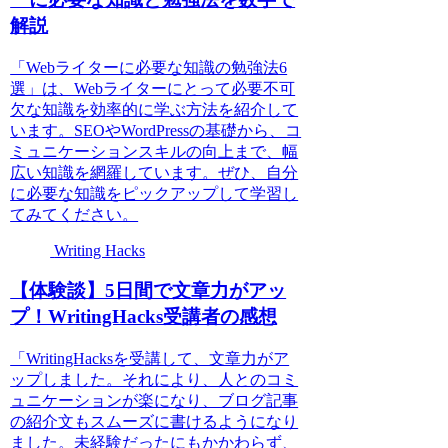
解説
「Webライターに必要な知識の勉強法6
選」は、Webライターにとって必要不可
欠な知識を効率的に学ぶ方法を紹介して
います。SEOやWordPressの基礎から、コ
ミュニケーションスキルの向上まで、幅
広い知識を網羅しています。ぜひ、自分
に必要な知識をピックアップして学習し
てみてください。
Writing Hacks
【体験談】5日間で文章力がアッ
プ！WritingHacks受講者の感想
「WritingHacksを受講して、文章力がア
ップしました。それにより、人とのコミ
ュニケーションが楽になり、ブログ記事
の紹介文もスムーズに書けるようになり
ました。未経験だったにもかかわらず、