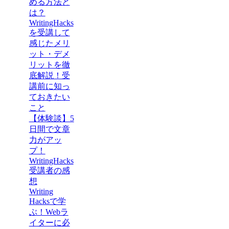
める方法と
は？
WritingHacks
を受講して
感じたメリ
ット・デメ
リットを徹
底解説！受
講前に知っ
ておきたい
こと
【体験談】5
日間で文章
力がアッ
プ！
WritingHacks
受講者の感
想
Writing
Hacksで学
ぶ！Webラ
イターに必