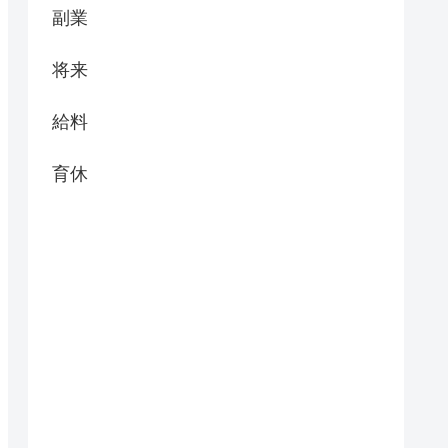
副業
将来
給料
育休